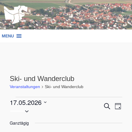
Zum
Inhalt
springen
MENU
Ski- und Wanderclub
Veranstaltungen
Ski- und Wanderclub
Veranstaltungen
17.05.2026
Verans
Ver
SUCHE
TAG
Datum
für
Ans
Suche
wählen.
17.
Ganztägig
Nav
und