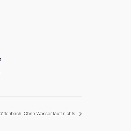
e
e
Röttenbach: Ohne Wasser läuft nichts