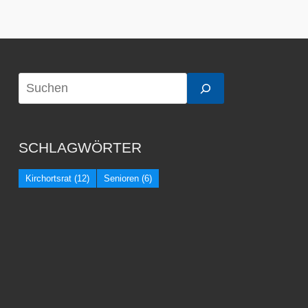
SCHLAGWÖRTER
Kirchortsrat
(12)
Senioren
(6)