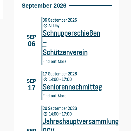
September 2026
06
September
2026
All Day
Schnupperschießen
SEP
–
06
Schützenverein
Find out More
17
September
2026
14:00 - 17:00
SEP
Seniorennachmittag
17
Find out More
20
September
2026
14:00 - 17:00
Jahreshauptversammlung
SEP