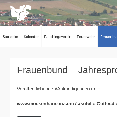
Zum
Inhalt
springen
Startseite
Kalender
Faschingsverein
Feuerwehr
Frauenbu
Frauenbund – Jahresp
Veröffentlichungen/Ankündigungen unter:
www.meckenhausen.com / akutelle Gottesdi