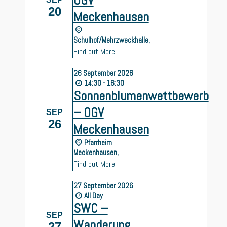
OGV
20
Meckenhausen
Schulhof/Mehrzweckhalle,
Find out More
26
September
2026
14:30 - 16:30
Sonnenblumenwettbewerb
– OGV
SEP
26
Meckenhausen
Pfarrheim
Meckenhausen,
Find out More
27
September
2026
All Day
SWC –
SEP
Wanderung
27