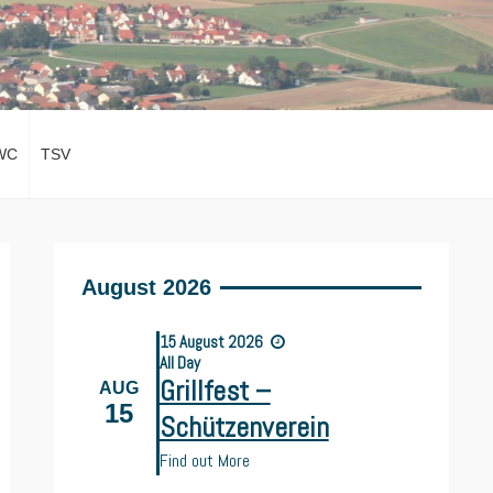
WC
TSV
August 2026
15
August
2026
All Day
Grillfest –
AUG
15
Schützenverein
Find out More