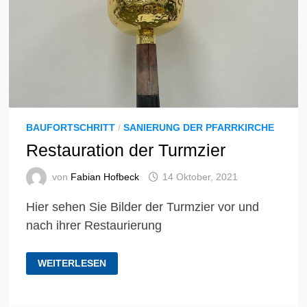
BAUFORTSCHRITT
/
SANIERUNG DER PFARRKIRCHE
Restauration der Turmzier
von
Fabian Hofbeck
14 Oktober, 2021
Hier sehen Sie Bilder der Turmzier vor und
nach ihrer Restaurierung
RESTAURATION
WEITERLESEN
DER
TURMZIER