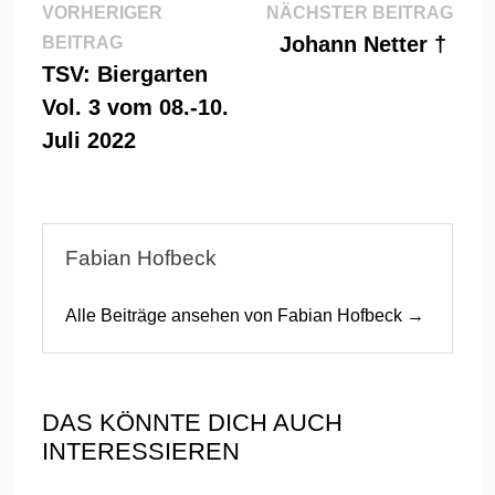
Beitragsnavigation
Näch
VORHERIGER
NÄCHSTER BEITRAG
Vorheriger
Beitr
Johann Netter †
BEITRAG
Beitrag:
TSV: Biergarten
Vol. 3 vom 08.-10.
Juli 2022
Fabian Hofbeck
Alle Beiträge ansehen von Fabian Hofbeck →
DAS KÖNNTE DICH AUCH
INTERESSIEREN