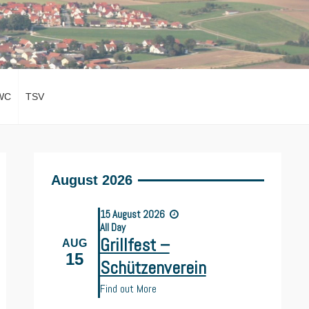
WC
TSV
August 2026
15
August
2026
All Day
Grillfest –
AUG
15
Schützenverein
Find out More