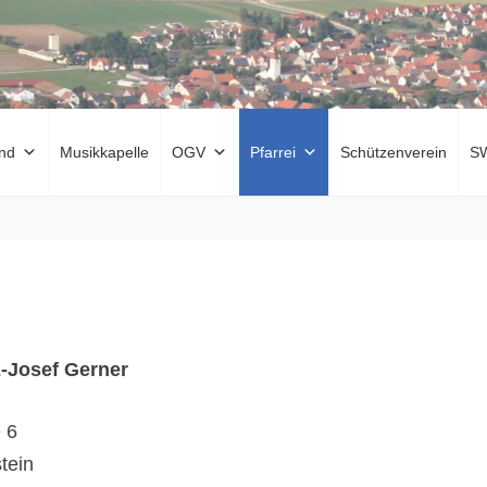
nd
Musikkapelle
OGV
Pfarrei
Schützenverein
S
z-Josef Gerner
 6
tein