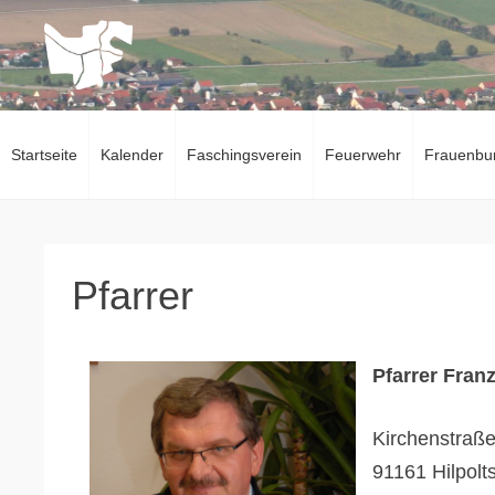
Zum
Inhalt
springen
Startseite
Kalender
Faschingsverein
Feuerwehr
Frauenbu
Pfarrer
Pfarrer Fran
Kirchenstraße
91161 Hilpolts