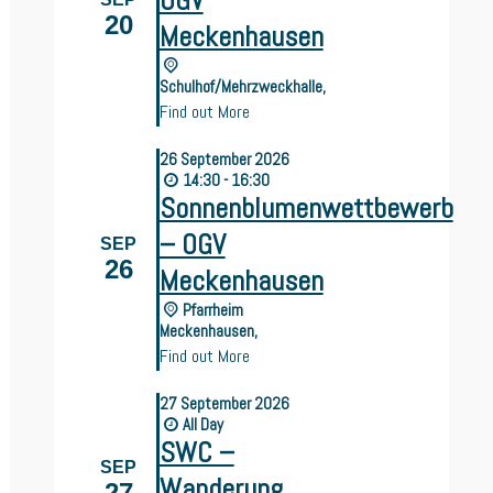
OGV
20
Meckenhausen
Schulhof/Mehrzweckhalle,
Find out More
26
September
2026
14:30 - 16:30
Sonnenblumenwettbewerb
– OGV
SEP
26
Meckenhausen
Pfarrheim
Meckenhausen,
Find out More
27
September
2026
All Day
SWC –
SEP
Wanderung
27