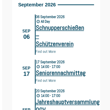
September 2026
06
September
2026
All Day
Schnupperschießen
SEP
–
06
Schützenverein
Find out More
17
September
2026
14:00 - 17:00
SEP
Seniorennachmittag
17
Find out More
20
September
2026
14:00 - 17:00
Jahreshauptversammlung
SEP