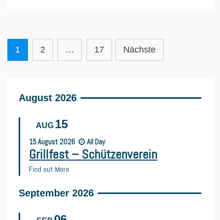
Seitennummerierung
1
2
…
17
Nächste
der
Beiträge
August 2026
15
AUG
15
August
2026
All Day
Grillfest – Schützenverein
Find out More
September 2026
06