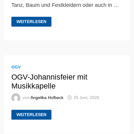
Tanz, Baum und Festkleidern oder auch in …
GEDANKEN
WEITERLESEN
ZUM
HOCHFEST
PETRUS
UND
PAULUS
29.06.
OGV
OGV-Johannisfeier mit
Musikkapelle
von
Angelika Hofbeck
25 Juni, 2026
OGV-
WEITERLESEN
JOHANNISFEIER
MIT
MUSIKKAPELLE