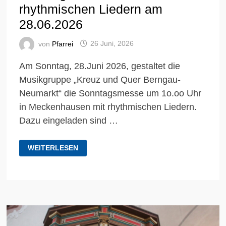
rhythmischen Liedern am
28.06.2026
von
Pfarrei
26 Juni, 2026
Am Sonntag, 28.Juni 2026, gestaltet die
Musikgruppe „Kreuz und Quer Berngau-
Neumarkt“ die Sonntagsmesse um 1o.oo Uhr
in Meckenhausen mit rhythmischen Liedern.
Dazu eingeladen sind …
SONNTAGSMESSE
WEITERLESEN
MIT
RHYTHMISCHEN
LIEDERN
AM
28.06.2026