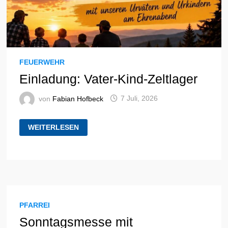
FEUERWEHR
Einladung: Vater-Kind-Zeltlager
von
Fabian Hofbeck
7 Juli, 2026
EINLADUNG:
WEITERLESEN
VATER-
KIND-
ZELTLAGER
PFARREI
Sonntagsmesse mit