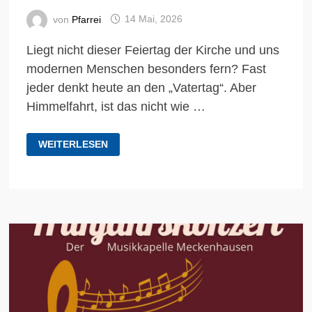
von
Pfarrei
14 Mai, 2026
Liegt nicht dieser Feiertag der Kirche und uns
modernen Menschen besonders fern? Fast
jeder denkt heute an den „Vatertag“. Aber
Himmelfahrt, ist das nicht wie …
GEDANKEN
WEITERLESEN
ZUM
FEIERTAG
CHRISTI
HIMMELFAHRT