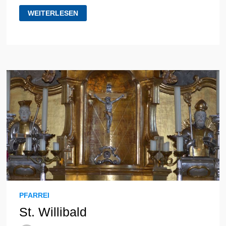
BILDERGALERIE:
WEITERLESEN
BAUFORTSCHRITT
PFARREI
St. Willibald