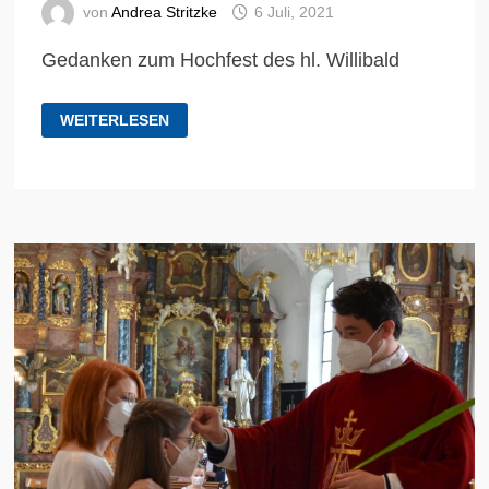
von
Andrea Stritzke
6 Juli, 2021
Gedanken zum Hochfest des hl. Willibald
ST.
WEITERLESEN
WILLIBALD