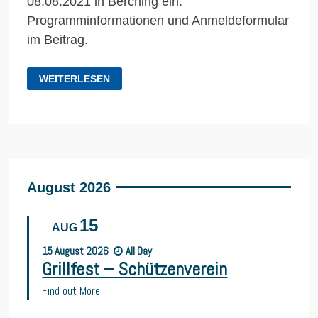
08.08.2021 in Berching ein.
Programminformationen und Anmeldeformular
im Beitrag.
EINLADUNG:
WEITERLESEN
VATER-
KIND
ZELTLAGER
August 2026
15
AUG
15
August
2026
All Day
Grillfest – Schützenverein
Find out More