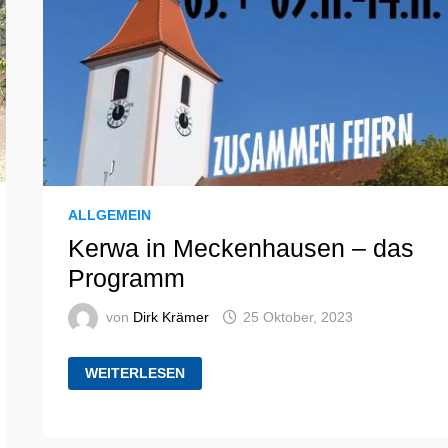
ALLGEMEIN
Kerwa in Meckenhausen – das
Programm
von
Dirk Krämer
25 Oktober, 2023
KERWA
WEITERLESEN
IN
MECKENHAUSEN
–
DAS
PROGRAMM