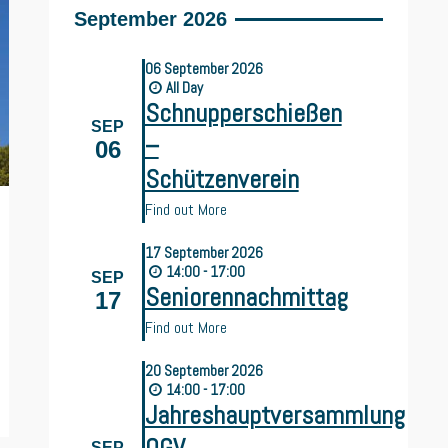
September 2026
06
September
2026
All Day
Schnupperschießen
SEP
–
06
Schützenverein
Find out More
17
September
2026
14:00 - 17:00
SEP
Seniorennachmittag
17
Find out More
20
September
2026
14:00 - 17:00
Jahreshauptversammlung
SEP