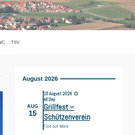
WC
TSV
August 2026
15
August
2026
All Day
Grillfest –
AUG
15
Schützenverein
Find out More