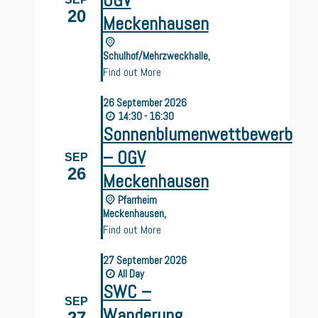
OGV
20
Meckenhausen
Schulhof/Mehrzweckhalle,
Find out More
26
September
2026
14:30 - 16:30
Sonnenblumenwettbewerb
– OGV
SEP
26
Meckenhausen
Pfarrheim
Meckenhausen,
Find out More
27
September
2026
All Day
SWC –
SEP
Wanderung
27