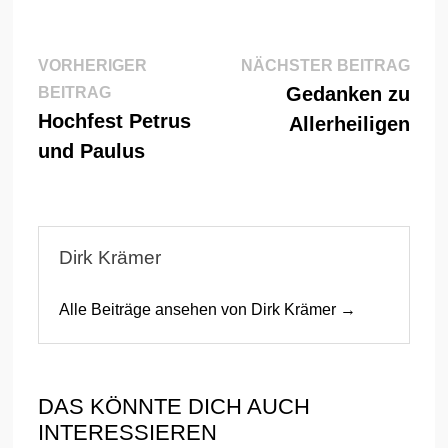
Beitragsnavigation
Näch
VORHERIGER
NÄCHSTER BEITRAG
Vorheriger
Beitr
Gedanken zu
BEITRAG
Beitrag:
Hochfest Petrus
Allerheiligen
und Paulus
Dirk Krämer
Alle Beiträge ansehen von Dirk Krämer →
DAS KÖNNTE DICH AUCH
INTERESSIEREN