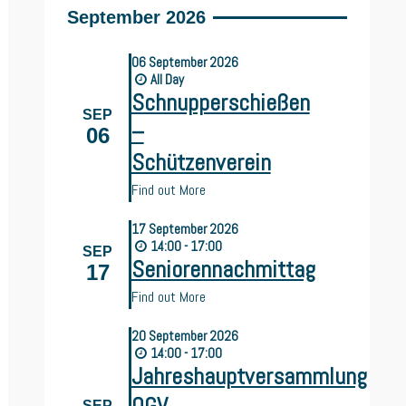
September 2026
06
September
2026
All Day
Schnupperschießen
SEP
–
06
Schützenverein
Find out More
17
September
2026
14:00 - 17:00
SEP
Seniorennachmittag
17
Find out More
20
September
2026
14:00 - 17:00
Jahreshauptversammlung
SEP