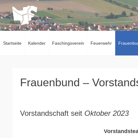
Zum
Inhalt
springen
Startseite
Kalender
Faschingsverein
Feuerwehr
Frauenbu
Frauenbund – Vorstand
Vorstandschaft seit
Oktober 2023
Vorstandste