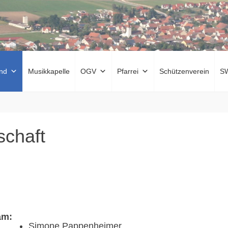
nd
Musikkapelle
OGV
Pfarrei
Schützenverein
S
schaft
am:
Simone Pappenheimer