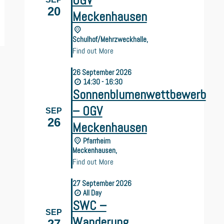
OGV
20
Meckenhausen
Schulhof/Mehrzweckhalle,
Find out More
26
September
2026
14:30 - 16:30
Sonnenblumenwettbewerb
– OGV
SEP
26
Meckenhausen
Pfarrheim
Meckenhausen,
Find out More
27
September
2026
All Day
SWC –
SEP
Wanderung
27