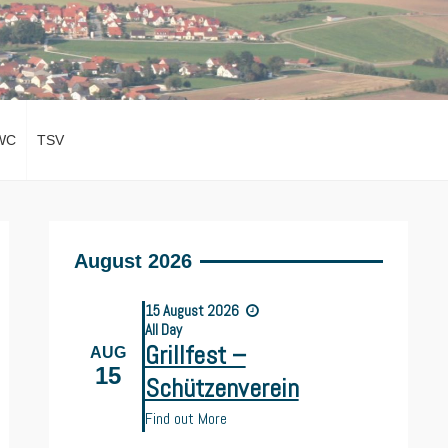
WC
TSV
August 2026
15
August
2026
All Day
Grillfest –
AUG
15
Schützenverein
Find out More