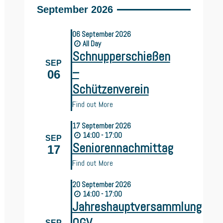
September 2026
06
September
2026
All Day
Schnupperschießen
SEP
–
06
Schützenverein
Find out More
17
September
2026
14:00 - 17:00
SEP
Seniorennachmittag
17
Find out More
20
September
2026
14:00 - 17:00
Jahreshauptversammlung
SEP