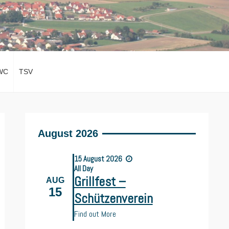
WC
TSV
August 2026
15
August
2026
All Day
Grillfest –
AUG
15
Schützenverein
Find out More