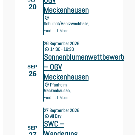
OGV
20
Meckenhausen
Schulhof/Mehrzweckhalle,
Find out More
26
September
2026
14:30 - 16:30
Sonnenblumenwettbewerb
– OGV
SEP
26
Meckenhausen
Pfarrheim
Meckenhausen,
Find out More
27
September
2026
All Day
SWC –
SEP
Wanderung
27