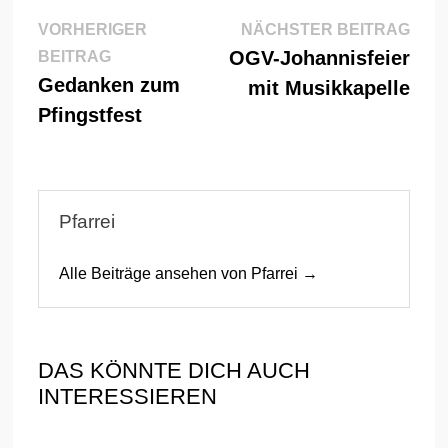
Beitragsnavigation
Näch
VORHERIGER
NÄCHSTER BEITRAG
Vorheriger
Beitr
OGV-Johannisfeier
BEITRAG
Beitrag:
Gedanken zum
mit Musikkapelle
Pfingstfest
Pfarrei
Alle Beiträge ansehen von Pfarrei →
DAS KÖNNTE DICH AUCH
INTERESSIEREN