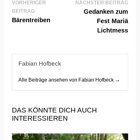
Beitragsnavigation
Näch
VORHERIGER
NÄCHSTER BEITRAG
Vorheriger
Beitr
Gedanken zum
BEITRAG
Beitrag:
Bärentreiben
Fest Mariä
Lichtmess
Fabian Hofbeck
Alle Beiträge ansehen von Fabian Hofbeck →
DAS KÖNNTE DICH AUCH
INTERESSIEREN