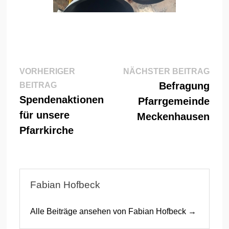
Beitragsnavigation
Näch
VORHERIGER
NÄCHSTER BEITRAG
Vorheriger
Beitr
Befragung
BEITRAG
Beitrag:
Spendenaktionen
Pfarrgemeinde
für unsere
Meckenhausen
Pfarrkirche
Fabian Hofbeck
Alle Beiträge ansehen von Fabian Hofbeck →