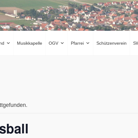
nd
Musikkapelle
OGV
Pfarrei
Schützenverein
S
attgefunden.
sball