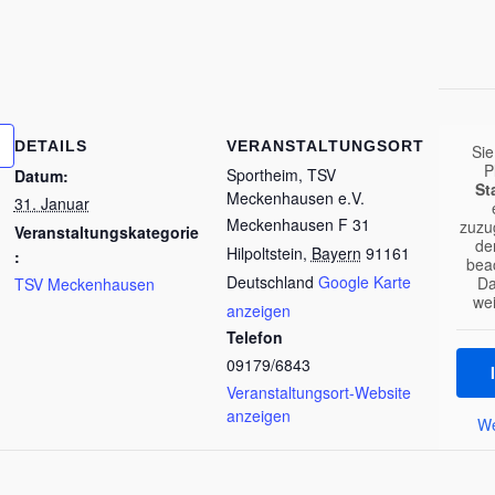
DETAILS
VERANSTALTUNGSORT
Sie
P
Sportheim, TSV
Datum:
St
Meckenhausen e.V.
31. Januar
Meckenhausen F 31
zuzug
Veranstaltungskategorie
de
Hilpoltstein
,
Bayern
91161
:
bea
Deutschland
Google Karte
Da
TSV Meckenhausen
we
anzeigen
Telefon
09179/6843
Veranstaltungsort-Website
anzeigen
We