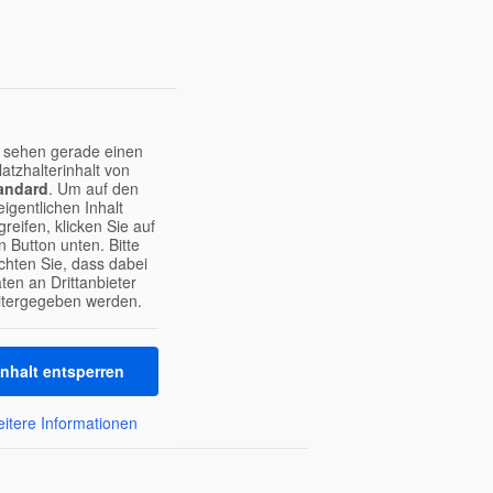
 sehen gerade einen
latzhalterinhalt von
andard
. Um auf den
eigentlichen Inhalt
reifen, klicken Sie auf
n Button unten. Bitte
chten Sie, dass dabei
ten an Drittanbieter
itergegeben werden.
Inhalt entsperren
itere Informationen