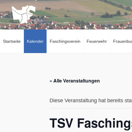
Zum
Inhalt
springen
Startseite
Kalender
Faschingsverein
Feuerwehr
Frauenbu
« Alle Veranstaltungen
Diese Veranstaltung hat bereits st
TSV Fasching