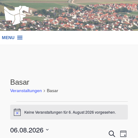
Zum
Inhalt
springen
MENU
Basar
Veranstaltungen
Basar
Veranstaltungen
Keine Veranstaltungen für 6. August 2026 vorgesehen.
Hinweis
für
06.08.2026
6.
Verans
Ver
SUCHE
TAG