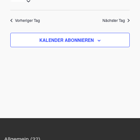
Datum
August
Ans
Suche
wählen.
2026
Nav
und
Vorheriger Tag
Nächster Tag
Ansich
KALENDER ABONNIEREN
Naviga
Allgemein
(32)