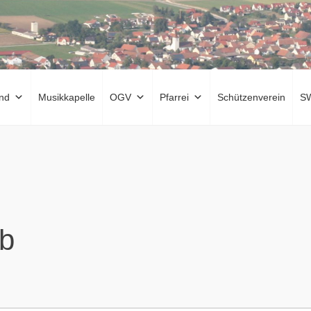
nd
Musikkapelle
OGV
Pfarrei
Schützenverein
S
ub