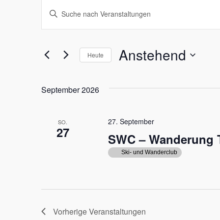
Veranstaltungen
Veranstaltungen
Bitte
Suche
Schlüsselwort
eingeben.
und
Anstehend
Suche
Heute
Ansichten,
nach
Datum
Veranstaltungen
Navigation
wählen.
September 2026
Schlüsselwort.
27. September
SO.
27
SWC – Wanderung T
Ski- und Wanderclub
Vorherige
Veranstaltungen