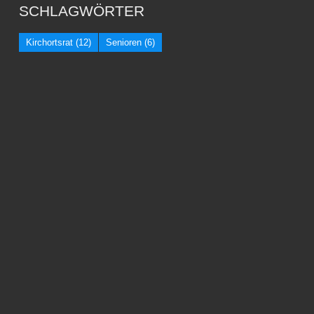
SCHLAGWÖRTER
Kirchortsrat
(12)
Senioren
(6)