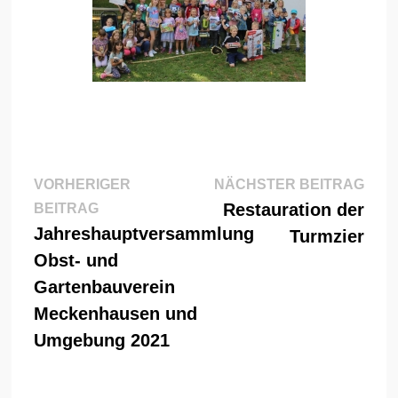
Beitragsnavigation
Näch
VORHERIGER
NÄCHSTER BEITRAG
Vorheriger
Beitr
Restauration der
BEITRAG
Beitrag:
Jahreshauptversammlung
Turmzier
Obst- und
Gartenbauverein
Meckenhausen und
Umgebung 2021