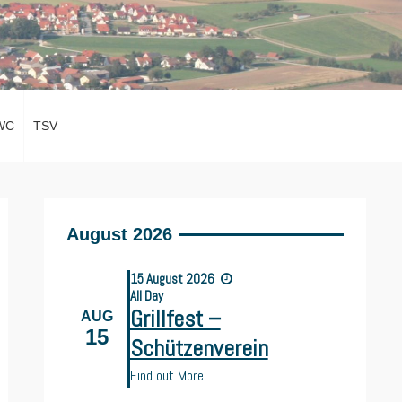
WC
TSV
August 2026
15
August
2026
All Day
Grillfest –
AUG
15
Schützenverein
Find out More