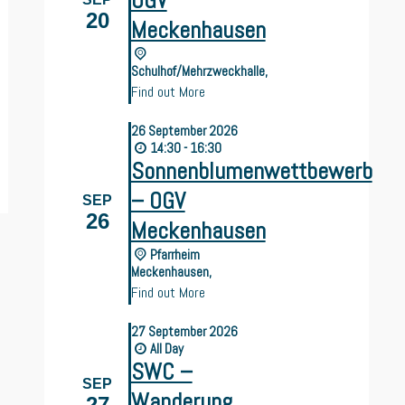
OGV
20
Meckenhausen
Schulhof/Mehrzweckhalle,
Find out More
26
September
2026
14:30 - 16:30
Sonnenblumenwettbewerb
– OGV
SEP
26
Meckenhausen
Pfarrheim
Meckenhausen,
Find out More
27
September
2026
All Day
SWC –
SEP
Wanderung
27