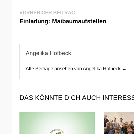
Beitragsnavigation
Vorheriger
VORHERIGER BEITRAG
Beitrag:
Einladung: Maibaumaufstellen
Angelika Hofbeck
Alle Beiträge ansehen von Angelika Hofbeck →
DAS KÖNNTE DICH AUCH INTERES