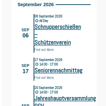
September 2026
ächster
itrag:
06
September
2026
All Day
Schnupperschießen
SEP
–
06
Schützenverein
Find out More
17
September
2026
14:00 - 17:00
SEP
Seniorennachmittag
17
Find out More
20
September
2026
14:00 - 17:00
Jahreshauptversammlung
SEP