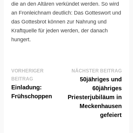
die an den Altären verkündet werden. So wird
an Fronleichnam deutlich: Das Gotteswort und
das Gottesbrot können zur Nahrung und
Kraftquelle für jeden werden, der danach
hungert.
Beitragsnavigation
Näch
VORHERIGER
NÄCHSTER BEITRAG
Vorheriger
Beitr
50jähriges und
BEITRAG
Beitrag:
Einladung:
60jähriges
Frühschoppen
Priesterjubiläum in
Meckenhausen
gefeiert