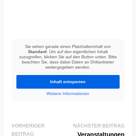
Sie sehen gerade einen Platzhalterinhalt von
Standard
. Um auf den eigentlichen Inhalt
zuzugreifen, klicken Sie auf den Button unten. Bitte
beachten Sie, dass dabei Daten an Drittanbieter
weitergegeben werden.
Inhalt entsperren
Weitere Informationen
Beitragsnavigation
Näch
VORHERIGER
NÄCHSTER BEITRAG
Vorheriger
Beitr
Veranstaltungen
BEITRAG