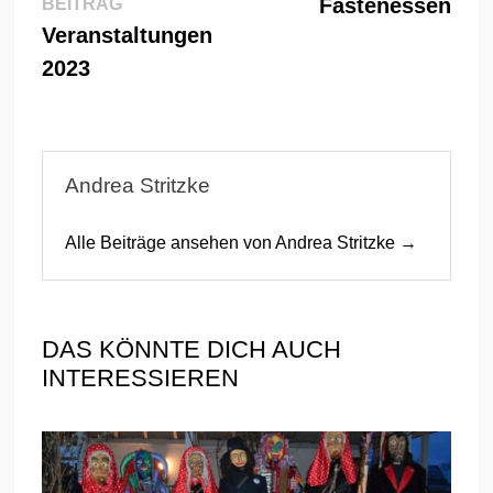
Vorheriger
Beitr
Fastenessen
BEITRAG
Beitrag:
Veranstaltungen
2023
Andrea Stritzke
Alle Beiträge ansehen von Andrea Stritzke →
DAS KÖNNTE DICH AUCH
INTERESSIEREN