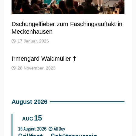
Dschungelfieber zum Faschingsauftakt in
Meckenhausen
17 Januar, 2026
Irmengard Waldmüller †
28 November, 2023
August 2026
15
AUG
15
August
2026
All Day