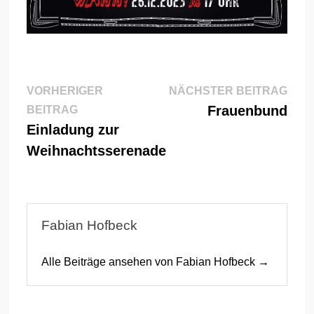
Beitragsnavigation
Näch
VORHERIGER
NÄCHSTER BEITRAG
Vorheriger
Beitr
Frauenbund
BEITRAG
Beitrag:
Einladung zur
Weihnachtsserenade
Fabian Hofbeck
Alle Beiträge ansehen von Fabian Hofbeck →