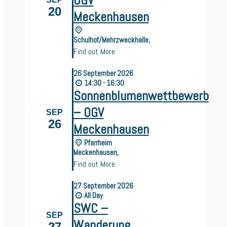
OGV
20
Meckenhausen
Schulhof/Mehrzweckhalle,
Find out More
26
September
2026
14:30 - 16:30
Sonnenblumenwettbewerb
– OGV
SEP
26
Meckenhausen
Pfarrheim
Meckenhausen,
Find out More
27
September
2026
All Day
SWC –
SEP
Wanderung
27